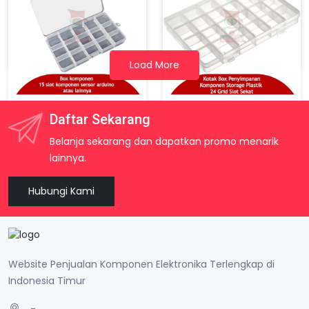
Chassis Mobil Robot 4wd 4 Wd Smart Car Kit Chasis For Arduino
Mini Storage Box / Kotak Penyimpanan Komponen Dan Part Kecil 10 Sekat
Rp. 145.000
Rp. 10.000
Load More
Box Komponen 15 Slot Komponen Sensor Arduino Atau Lainnya
Kotak Box Penyimpanan Komponen Storage Plastik 24 Grid Slot Sekat
Daftar Sekarang
Rp. 15.000
Rp. 26.500
Belanja sekarang dan dapatkan promo menarik
lainnya.
Hubungi Kami
Website Penjualan Komponen Elektronika Terlengkap di
Indonesia Timur
-