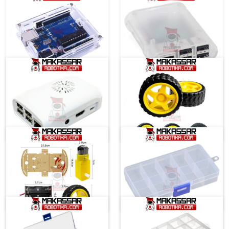
DIY Casing Akrilik Acrylic Arduino Uno R3 Clear V3 Box Kotak Case Arduino
Casing Raspberry Pi 3 Model B Transparan
Rp. 16.000
Rp. 18.000
Casing Raspberry Pi Model B
Roda Ban Motor Kuning DC Gearbox Wheels For Arduino Smart Robot Car
Rp. 19.000
Rp. 8.000